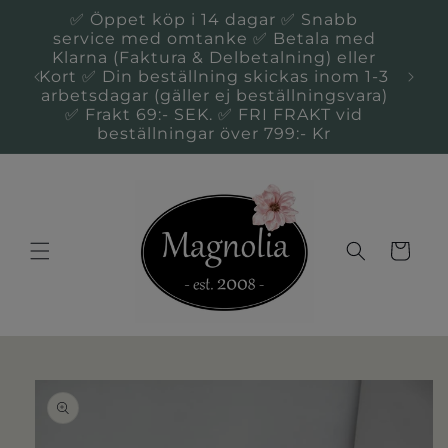
vidare
✅ Öppet köp i 14 dagar ✅ Snabb
till
service med omtanke ✅ Betala med
innehåll
Klarna (Faktura & Delbetalning) eller
Du 
Kort ✅ Din beställning skickas inom 1-3
Kal
arbetsdagar (gäller ej beställningsvara)
✅ Frakt 69:- SEK. ✅ FRI FRAKT vid
beställningar över 799:- Kr
Varukorg
 vidare till
oduktinformation