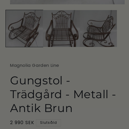
Öppna
mediet
1
i
modalfönster
Magnolia Garden Line
Gungstol -
Trädgård - Metall -
Antik Brun
Ordinarie
2 990 SEK
Slutsåld