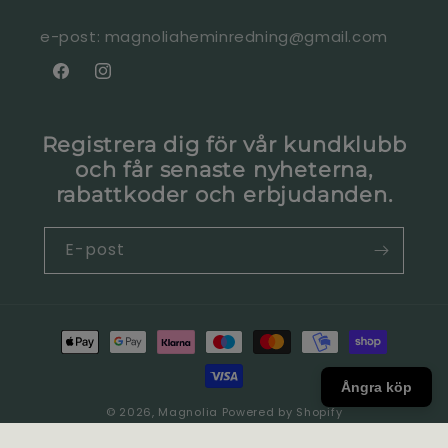
e-post: magnoliaheminredning@gmail.com
Facebook
Instagram
Registrera dig för vår kundklubb
och får senaste nyheterna,
rabattkoder och erbjudanden.
E-post
Betalningsmetoder
Ångra köp
© 2026,
Magnolia
Powered by Shopify