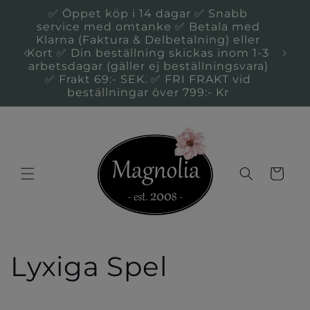
vidare
✅ Öppet köp i 14 dagar ✅ Snabb
till
service med omtanke ✅ Betala med
innehåll
Klarna (Faktura & Delbetalning) eller
Du 
Kort ✅ Din beställning skickas inom 1-3
Kal
arbetsdagar (gäller ej beställningsvara)
✅ Frakt 69:- SEK. ✅ FRI FRAKT vid
beställningar över 799:- Kr
Varukorg
P
Lyxiga Spel
r