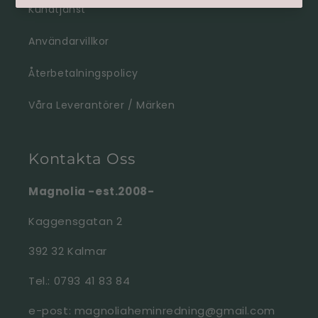
Kundtjänst
Användarvillkor
Återbetalningspolicy
Våra Leverantörer / Märken
Kontakta Oss
Magnolia -est.2008-
Kaggensgatan 2
392 32 Kalmar
Tel.: 0793 41 83 84
e-post: magnoliaheminredning@gmail.com