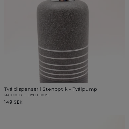
Tvåldispenser i Stenoptik - Tvålpump
Säljare:
MAGNOLIA - SWEET HOME
Ordinarie
149 SEK
pris