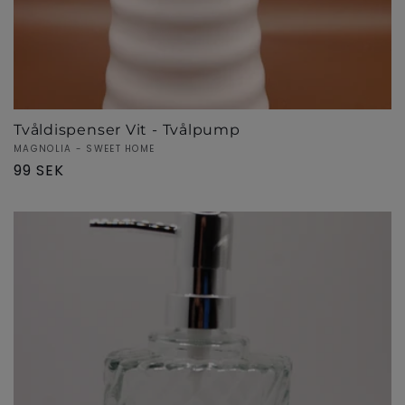
Tvåldispenser Vit - Tvålpump
Säljare:
MAGNOLIA - SWEET HOME
Ordinarie
99 SEK
pris