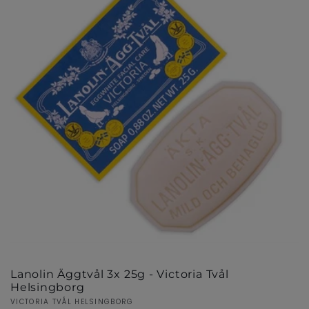
Lanolin Äggtvål 3x 25g - Victoria Tvål
Helsingborg
Säljare:
VICTORIA TVÅL HELSINGBORG