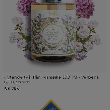
Flytande tvål från Marseille 500 ml - Verbena
Säljare:
PANIER DES SENS
Ordinarie
189 SEK
pris