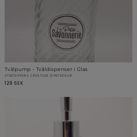
Tvålpump - Tvåldispenser i Glas
Säljare:
ATMOSPHERA CREATUER D'INTERIEUR
Ordinarie
129 SEK
pris