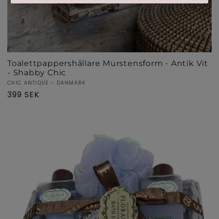
Toalettpappershållare Murstensform - Antik Vit
- Shabby Chic
Säljare:
CHIC ANTIQUE - DANMARK
Ordinarie
399 SEK
pris