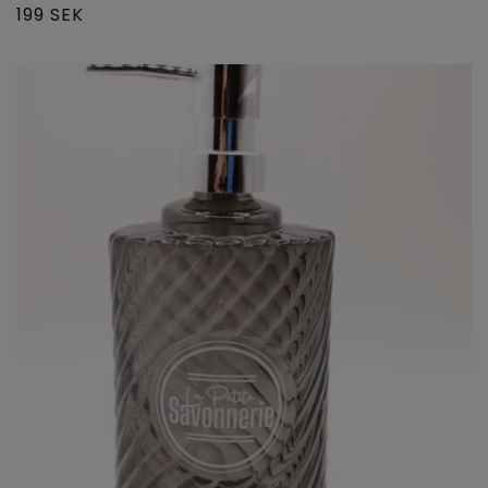
Ordinarie
199 SEK
pris