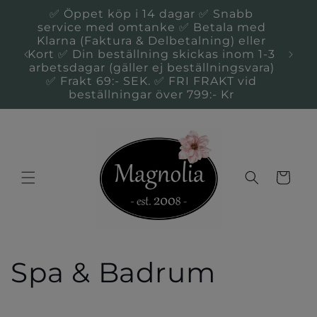
vidare
✅ Öppet köp i 14 dagar ✅ Snabb
till
service med omtanke ✅ Betala med
innehåll
Klarna (Faktura & Delbetalning) eller
Du 
Kort ✅ Din beställning skickas inom 1-3
Kal
arbetsdagar (gäller ej beställningsvara)
✅ Frakt 69:- SEK. ✅ FRI FRAKT vid
beställningar över 799:- Kr
Varukorg
P
Spa & Badrum
r