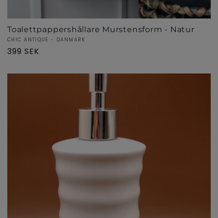
e
:
Toalettpappershållare Murstensform - Natur
Säljare:
CHIC ANTIQUE - DANMARK
Ordinarie
399 SEK
pris