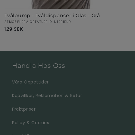
Tvålpump - Tvåldispenser i Glas - Grå
Säljare:
ATMOSPHERA CREATUER D'INTERIEUR
Ordinarie
129 SEK
pris
Handla Hos Oss
Våra Öppettider
Köpvillkor, Reklamation & Retur
Fraktpriser
Policy & Cookies