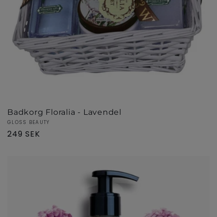
Badkorg Floralia - Lavendel
Säljare:
GLOSS BEAUTY
Ordinarie
249 SEK
pris