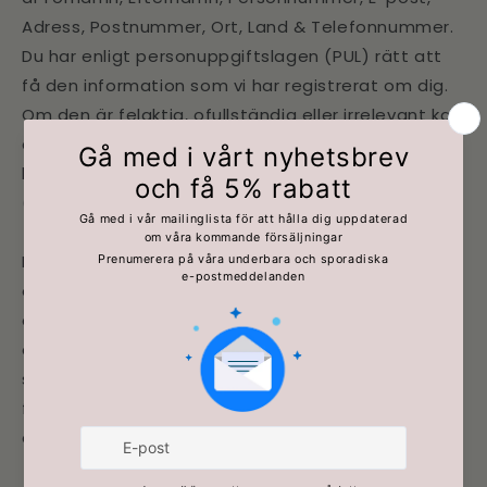
Adress, Postnummer, Ort, Land & Telefonnummer.
Du har enligt personuppgiftslagen (PUL) rätt att
få den information som vi har registrerat om dig.
Om den är felaktig, ofullständig eller irrelevant kan
du begära att informationen ska rättas eller tas
bort. Kontakta oss i så fall via e-post
(magnoliaheminredning@gmail.com).
Personuppgifter lagras i vårt system när du lägger
en order hos oss. Ingen obehörig har tillgång till
detta register och uppgifterna lämnas inte ut till
andra företag med undantag för våra
samarbetspartners som hanterar betalning,
fakturering och transport. Kundregistret förs i
enlighet med GDPR.