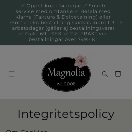
vidare
✅ Öppet köp i 14 dagar ✅ Snabb
till
service med omtanke ✅ Betala med
innehåll
Klarna (Faktura & Delbetalning) eller
Du 
Kort ✅ Din beställning skickas inom 1-3
Kal
arbetsdagar (gäller ej beställningsvara)
✅ Frakt 69:- SEK. ✅ FRI FRAKT vid
beställningar över 799:- Kr
Varukorg
Integritetspolicy