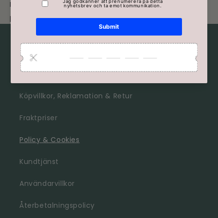
I enlighet med bokföringslagen sparar vi
personuppgifter i 7 år.
Handla Hos Oss
Våra Öppettider
Köpvillkor, Reklamation & Retur
Fraktpriser
Policy & Cookies
Kundtjänst
Användarvillkor
Återbetalningspolicy