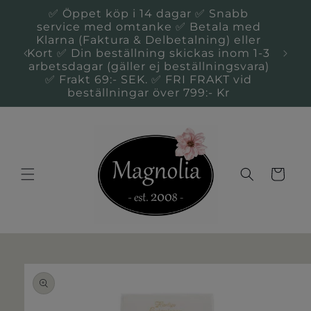
Gå til
✅ Öppet köp i 14 dagar ✅ Snabb
indhold
service med omtanke ✅ Betala med
Klarna (Faktura & Delbetalning) eller
Du 
Kort ✅ Din beställning skickas inom 1-3
Kal
arbetsdagar (gäller ej beställningsvara)
✅ Frakt 69:- SEK. ✅ FRI FRAKT vid
beställningar över 799:- Kr
Indkøbskurv
 til
oduktoplysninger