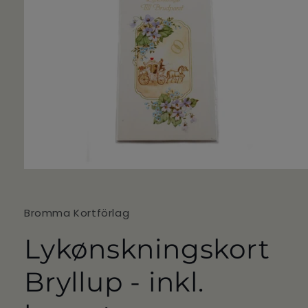
Åbn
mediet
1
i
Bromma Kortförlag
modus
Lykønskningskort
Bryllup - inkl.